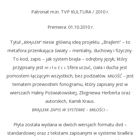
Patronat m.in. TVP KULTURA / 2010 r.
Premiera: 01.10.2010 r.
Tytuł
niesie główną ideę projektu. „Brajlem” – to
„BRAJLEM”
metafora przenikająca światy – mentalny, duchowy i fizyczny.
To kod, zapis – jak system brajla – odrębny język, który
przypisany jest
. Sfera uczuć, ciała i ducha jest
m i ł o ś c i
pomostem łączącym wszystkich, bez podziałów.
jest
MIŁOŚĆ –
tematem przewodnim fonogramu, który zapisany jest w
wierszach Haliny Poświatowskiej, Zbigniewa Herberta oraz
autorskich, Kamili Kraus.
BRAJLEM: ZAPIS W SYSTEMIE – MIŁOŚCI –
Płyta została wydana w dwóch wersjach formatu dvd –
standardowej oraz z tekstami zapisanymi w systemie braille’a